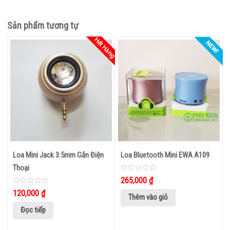
CÁP CHUYỂN TÍNH HIỆU
Sản phẩm tương tự
HDMI KHÔNG DÂY
THIẾT
BỊ
LƯU
TRỮ
USB – THẺ NHỚ
Ổ CỨNG LƯU TRỮ
Loa Mini Jack 3.5mm Gắn Điện
Loa Bluetooth Mini EWA A109
THIẾT
Thoại
BỊ
0
265,000
₫
out
CÔNG
of
0
120,000
₫
5
out
Thêm vào giỏ
NGHỆ
of
5
Đọc tiếp
CAMERA GIÁM SÁT