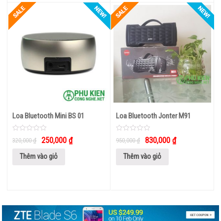
BOX ANDROID TIVI
PHỤ
KIỆN
KHÁC
Loa Bluetooth Mini BS 01
Loa Bluetooth Jonter M91
0
0
250,000
₫
830,000
₫
320,000
₫
950,000
₫
out
out
of
of
5
5
Thêm vào giỏ
Thêm vào giỏ