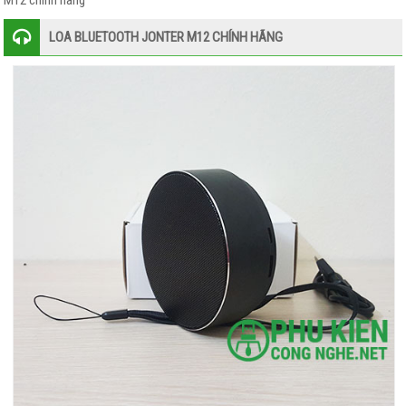
M12 chính hãng
KARAOKE
LOA BLUETOOTH JONTER M12 CHÍNH HÃNG
–
THU
ÂM
GIÁ
ĐỠ
–
ĐẾ
KẸP
–
GẬY
SELFIE
ĐÈN
PIN
–
ĐÈN