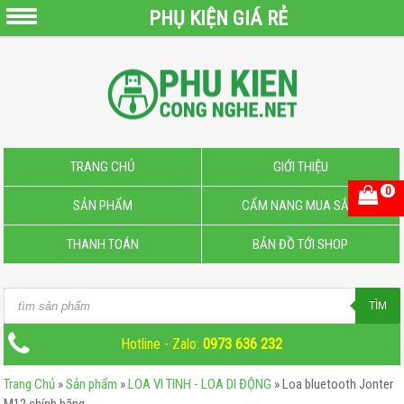
PHỤ KIỆN GIÁ RẺ
QUẠT
SẠC
PIN
MINI
PIN
TRANG CHỦ
GIỚI THIỆU
SẠC
0
SẢN PHẨM
CẨM NANG MUA SẮM
DỰ
PHÒNG
THANH TOÁN
BẢN ĐỒ TỚI SHOP
CÁP
SẠC
Products
TÌM
–
search
DOCK
Hotline - Zalo:
0973 636 232
SẠC
Trang Chủ
»
Sản phẩm
»
LOA VI TINH - LOA DI ĐỘNG
»
Loa bluetooth Jonter
MICRO