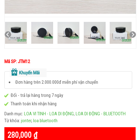
LED
TÍCH
ĐIỆN
LOA
DI
ĐỘNG
–
Mã SP: JTM12
BLUETOOTH
Khuyến Mãi
TAI
Đơn hàng trên 2.000.000đ miễn phí vận chuyển
NGHE
Đổi - trả lại hàng trong 7 ngày
–
Thanh toán khi nhận hàng
HEADPHONE
Danh mục:
LOA VI TINH - LOA DI ĐỘNG
,
LOA DI ĐỘNG - BLUETOOTH
TAI NGHE BLUETOOTH
Từ khóa:
jonter
,
loa bluetooth
TAI NGHE ĐIỆN THOẠI
280,000
₫