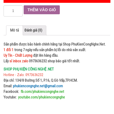
TAI NGHE NHẠC – GAMING
Số
THÊM VÀO GIỎ
CHUỘT
lượng
MÁY
TÍNH
Mô tả
Đánh giá (0)
–
BÀN
Sản phẩm được bảo hành chính hãng tại Shop PhuKienCongNghe.Net.
PHÍM
1 đổi 1
trong 7 ngày nếu sản phẩm bị lỗi do nhà sản xuất.
Uy Tín - Chất Lượng
đặt lên hàng đầu.
CHUỘT MÁY TÍNH
Lấy
sỉ inbox zalo
0973636232 shop báo giá tốt nhất.
BÀN PHÍM
SHOP PHỤ KIỆN CÔNG NGHỆ .NET
Hotline - Zalo: 0973636232
THIẾT
Địa chỉ: 134/8 Đường Số 1, P.16, Q.Gò Vấp,TP.HCM.
BỊ
Email:
phukiencongnghe.net@gmail.com
MẠNG
Facebook:
fb.com/phukiencongnghe.net
Youtube:
youtube.com/phukiencongnghe
THIẾT BỊ CHUYỂN ĐỔI
THIẾT BỊ THU – PHÁT WIFI