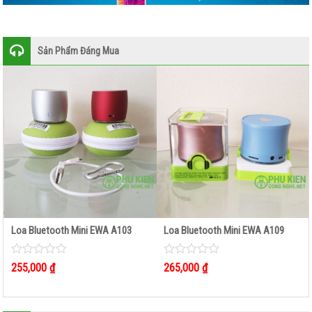
Sản Phẩm Đáng Mua
Loa Bluetooth Mini EWA A103
Loa Bluetooth Mini EWA A109
0
0
255,000
₫
265,000
₫
out
out
of
of
5
5