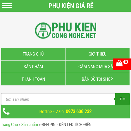
PHỤ KIỆN GIÁ RẺ
QUẠT
SẠC
PIN
MINI
PIN
TRANG CHỦ
GIỚI THIỆU
SẠC
0
SẢN PHẨM
CẨM NANG MUA SẮM
DỰ
PHÒNG
THANH TOÁN
BẢN ĐỒ TỚI SHOP
CÁP
SẠC
Products
TÌM
–
search
DOCK
Hotline - Zalo:
0973 636 232
SẠC
Trang Chủ
»
Sản phẩm
»
ĐÈN PIN - ĐÈN LED TÍCH ĐIỆN
MICRO