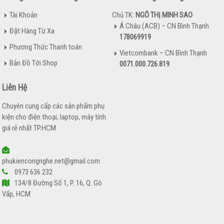
Tài Khoản
Chủ TK:
NGÔ THỊ MINH SAO
Á Châu (ACB) – CN Bình Thạnh
Đặt Hàng Từ Xa
178069919
Phương Thức Thanh toán
Vietcombank – CN Bình Thạnh
Bản Đồ Tới Shop
0071.000.726.819
Liên Hệ
Chuyên cung cấp các sản phẩm phụ
kiện cho điện thoại, laptop, máy tính
giá rẻ nhất TP.HCM
phukiencongnghe.net@gmail.com
0973 636 232
134/8 Đường Số 1, P. 16, Q. Gò
Vấp, HCM