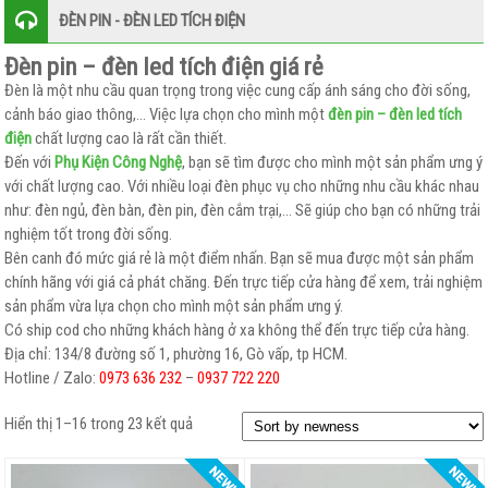
ĐÈN PIN - ĐÈN LED TÍCH ĐIỆN
KARAOKE
–
Đèn pin – đèn led tích điện giá rẻ
THU
Đèn là một nhu cầu quan trọng trong việc cung cấp ánh sáng cho đời sống,
ÂM
cảnh báo giao thông,… Việc lựa chọn cho mình một
đèn pin – đèn led tích
điện
chất lượng cao là rất cần thiết.
GIÁ
Đến với
Phụ Kiện Công Nghệ
, bạn sẽ tìm được cho mình một sản phẩm ưng ý
ĐỠ
với chất lượng cao. Với nhiều loại đèn phục vụ cho những nhu cầu khác nhau
–
như: đèn ngủ, đèn bàn, đèn pin, đèn cắm trại,… Sẽ giúp cho bạn có những trải
nghiệm tốt trong đời sống.
ĐẾ
Bên canh đó mức giá rẻ là một điểm nhấn. Bạn sẽ mua được một sản phẩm
KẸP
chính hãng với giá cả phát chăng. Đến trực tiếp cửa hàng để xem, trải nghiệm
–
sản phẩm vừa lựa chọn cho mình một sản phẩm ưng ý.
GẬY
Có ship cod cho những khách hàng ở xa không thể đến trực tiếp cửa hàng.
SELFIE
Địa chỉ: 134/8 đường số 1, phường 16, Gò vấp, tp HCM.
Hotline / Zalo:
0973 636 232
–
0937 722 220
ĐÈN
Hiển thị 1–16 trong 23 kết quả
PIN
–
ĐÈN