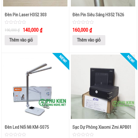
CÁP CHUYỂN TÍNH HIỆU
Đèn Pin Laser H352 303
Đèn Pin Siêu Sáng H352 T626
HDMI KHÔNG DÂY
0
0
140,000
₫
160,000
₫
190,000
₫
out
out
THIẾT
of
of
5
5
Thêm vào giỏ
Thêm vào giỏ
BỊ
LƯU
TRỮ
USB – THẺ NHỚ
Ổ CỨNG LƯU TRỮ
THIẾT
BỊ
CÔNG
NGHỆ
Đèn Led Nối Mi KM-S075
Sạc Dự Phòng Xiaomi Zmi APB01
CAMERA GIÁM SÁT