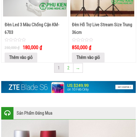
Đèn Led 3 Màu Chống Cận KM-
Đèn Hỗ Trợ Live Stream Size Trung
6703
36cm
0
0
180,000
₫
850,000
₫
250,000
₫
out
out
of
of
5
5
Thêm vào giỏ
Thêm vào giỏ
1
2
→
Sản Phẩm Đáng Mua