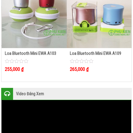
Loa Bluetooth Mini EWA A103
Loa Bluetooth Mini EWA A109
0
0
255,000
₫
265,000
₫
out
out
of
of
5
5
Video Đáng Xem