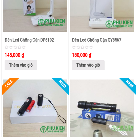
TAI NGHE NHẠC – GAMING
CHUỘT
MÁY
TÍNH
–
Đèn Led Chống Cận DP6102
Đèn Led Chống Cận QY8567
BÀN
0
0
145,000
₫
180,000
₫
PHÍM
out
out
of
of
5
5
Thêm vào giỏ
Thêm vào giỏ
CHUỘT MÁY TÍNH
BÀN PHÍM
THIẾT
BỊ
MẠNG
THIẾT BỊ CHUYỂN ĐỔI
THIẾT BỊ THU – PHÁT WIFI