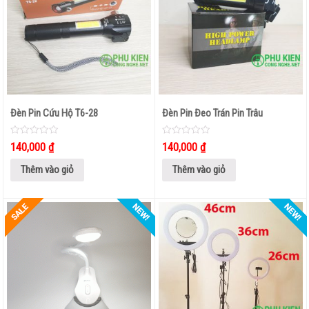
Đèn Pin Cứu Hộ T6-28
Đèn Pin Đeo Trán Pin Trâu
0
0
140,000
₫
140,000
₫
out
out
of
of
5
5
Thêm vào giỏ
Thêm vào giỏ