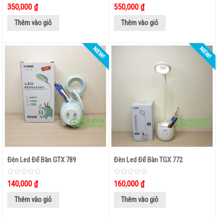
0
0
350,000
₫
550,000
₫
out
out
BOX ANDROID TIVI
of
of
5
5
Thêm vào giỏ
Thêm vào giỏ
PHỤ
KIỆN
KHÁC
Đèn Led Để Bàn GTX 789
Đèn Led Để Bàn TGX 772
0
0
140,000
₫
160,000
₫
out
out
of
of
5
5
Thêm vào giỏ
Thêm vào giỏ