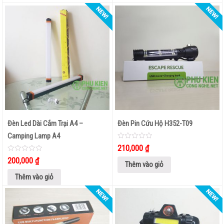
Đèn Led Dài Cắm Trại A4 –
Đèn Pin Cứu Hộ H352-T09
Camping Lamp A4
0
210,000
₫
out
of
0
200,000
₫
5
out
Thêm vào giỏ
of
5
Thêm vào giỏ