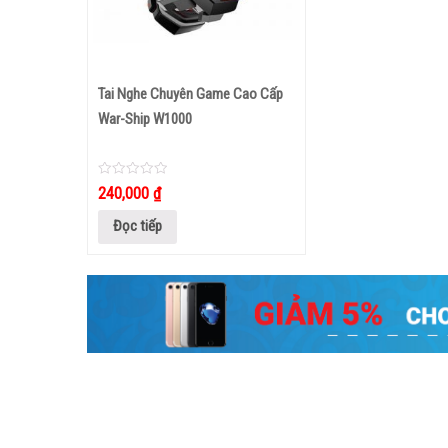
Tai Nghe Chuyên Game Cao Cấp
War-Ship W1000
0
240,000
₫
out
of
5
Đọc tiếp