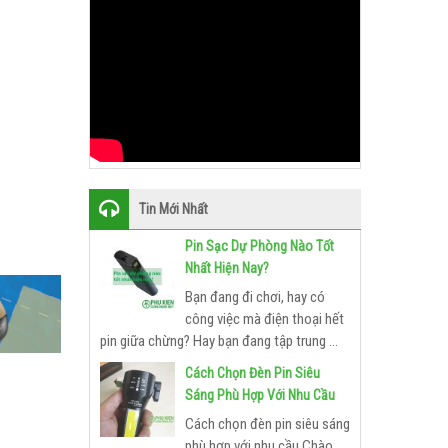
Tin Mới Nhất
Pin Sạc Dự Phòng Nào Tốt
Nhất Hiện Nay?
Bạn đang đi chơi, hay có
công việc mà điện thoại hết
pin giữa chừng? Hay bạn đang tập trung ...
Cách Chọn Đèn Pin Siêu
Sáng Phù Hợp Với Nhu Cầu
Cách chọn đèn pin siêu sáng
phù hợp với nhu cầu Chào