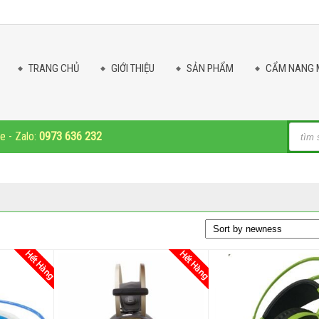
TRANG CHỦ
GIỚI THIỆU
SẢN PHẨM
CẨM NANG 
Produc
ne - Zalo:
0973 636 232
search