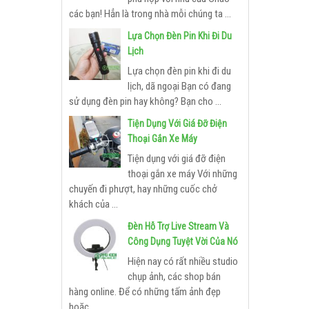
các bạn! Hẳn là trong nhà mỗi chúng ta ...
Lựa Chọn Đèn Pin Khi Đi Du
Lịch
Lựa chọn đèn pin khi đi du
lịch, dã ngoại Bạn có đang
sử dụng đèn pin hay không? Bạn cho ...
Tiện Dụng Với Giá Đỡ Điện
Thoại Gắn Xe Máy
Tiện dụng với giá đỡ điện
thoại gắn xe máy Với những
chuyến đi phượt, hay những cuốc chở
khách của ...
Đèn Hỗ Trợ Live Stream Và
Công Dụng Tuyệt Vời Của Nó
Hiện nay có rất nhiều studio
chụp ảnh, các shop bán
hàng online. Để có những tấm ảnh đẹp
hoặc ...