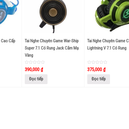
Loa Bluetooth WS 1829 Âm Thanh Cực
Loa Bluetooth Mini Kimiso 
 Cao Cấp
Tai Nghe Chuyên Game War-Ship
Tai Nghe Chuyên Game 
Đỉnh
Super 7.1 Có Rung Jack Cắm Mạ
Lightning V 7.1 Có Rung
0
250,000
₫
Vàng
280,000
₫
out
0
195,000
₫
of
out
5
0
0
390,000
₫
375,000
₫
of
out
out
5
of
of
5
5
Đọc tiếp
Đọc tiếp