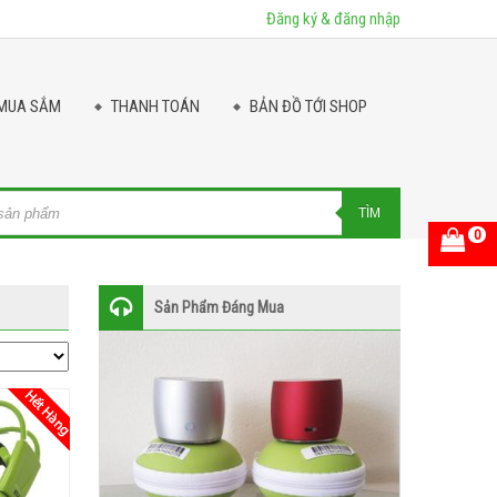
Đăng ký & đăng nhập
MUA SẮM
THANH TOÁN
BẢN ĐỒ TỚI SHOP
ts
TÌM
0
Sản Phẩm Đáng Mua