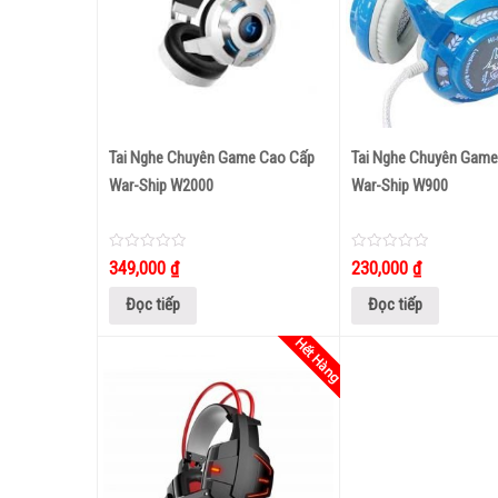
 Soundlink K821L
Loa Nghe Nhạc Bluetooth E15
Tai Nghe Chuyên Game Cao Cấp
Tai Nghe Chuyên Game
War-Ship W2000
War-Ship W900
0
285,000
₫
out
of
5
0
0
349,000
₫
230,000
₫
out
out
of
of
5
5
Đọc tiếp
Đọc tiếp