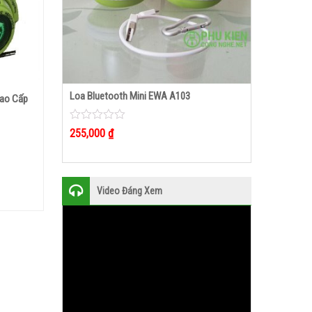
KMS603
Loa Bluetooth Mini EWA A103
Loa Bluetoot
Cao Cấp
0
0
255,000
₫
265,000
₫
out
out
of
of
5
5
Video Đáng Xem