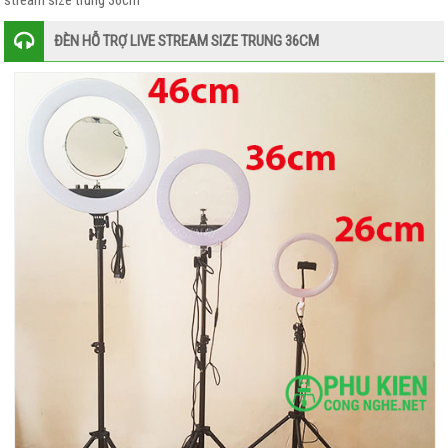
stream size trung 36cm
KARAOKE
ĐÈN HỖ TRỢ LIVE STREAM SIZE TRUNG 36CM
–
THU
ÂM
GIÁ
ĐỠ
–
ĐẾ
KẸP
–
GẬY
SELFIE
ĐÈN
PIN
–
ĐÈN