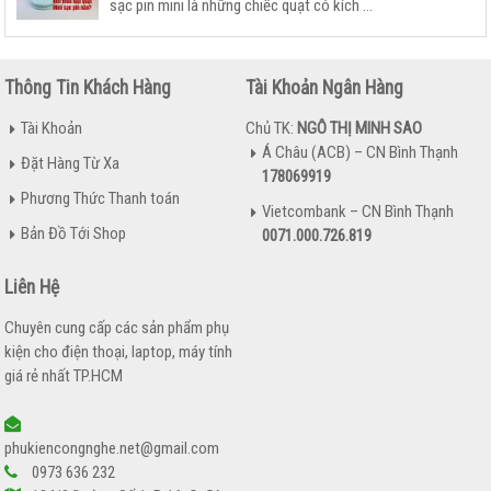
sạc pin mini là những chiếc quạt có kích ...
Thông Tin Khách Hàng
Tài Khoản Ngân Hàng
Tài Khoản
Chủ TK:
NGÔ THỊ MINH SAO
Á Châu (ACB) – CN Bình Thạnh
Đặt Hàng Từ Xa
178069919
Phương Thức Thanh toán
Vietcombank – CN Bình Thạnh
Bản Đồ Tới Shop
0071.000.726.819
Liên Hệ
Chuyên cung cấp các sản phẩm phụ
kiện cho điện thoại, laptop, máy tính
giá rẻ nhất TP.HCM
phukiencongnghe.net@gmail.com
0973 636 232