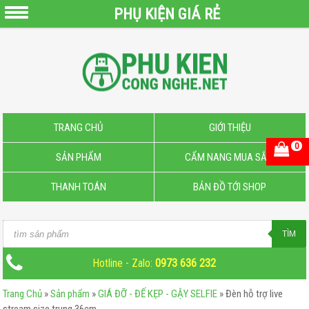
PHỤ KIỆN GIÁ RẺ
QUẠT
SẠC
PIN
MINI
PIN
TRANG CHỦ
GIỚI THIỆU
SẠC
0
SẢN PHẨM
CẨM NANG MUA SẮM
DỰ
PHÒNG
THANH TOÁN
BẢN ĐỒ TỚI SHOP
CÁP
SẠC
Products
TÌM
–
search
DOCK
Hotline - Zalo:
0973 636 232
SẠC
Trang Chủ
»
Sản phẩm
»
GIÁ ĐỠ - ĐẾ KẸP - GẬY SELFIE
»
Đèn hỗ trợ live
MICRO