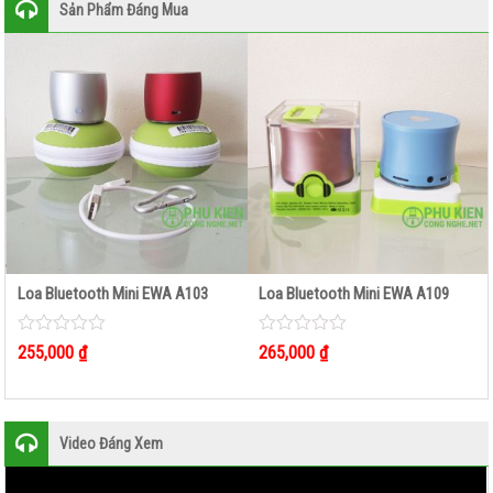
Sản Phẩm Đáng Mua
Loa Bluetooth Mini EWA A103
Loa Bluetooth Mini EWA A109
0
0
255,000
₫
265,000
₫
out
out
of
of
5
5
Video Đáng Xem