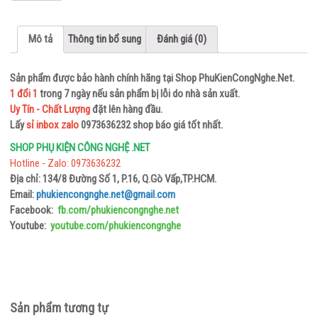
TAI NGHE NHẠC – GAMING
CHUỘT
Mô tả
Thông tin bổ sung
Đánh giá (0)
MÁY
TÍNH
Sản phẩm được bảo hành chính hãng tại Shop PhuKienCongNghe.Net.
–
1 đổi 1
trong 7 ngày nếu sản phẩm bị lỗi do nhà sản xuất.
Uy Tín - Chất Lượng
đặt lên hàng đầu.
BÀN
Lấy
sỉ inbox zalo
0973636232 shop báo giá tốt nhất.
PHÍM
SHOP PHỤ KIỆN CÔNG NGHỆ .NET
CHUỘT MÁY TÍNH
Hotline - Zalo: 0973636232
Địa chỉ: 134/8 Đường Số 1, P.16, Q.Gò Vấp,TP.HCM.
BÀN PHÍM
Email:
phukiencongnghe.net@gmail.com
Facebook:
fb.com/phukiencongnghe.net
THIẾT
Youtube:
youtube.com/phukiencongnghe
BỊ
MẠNG
THIẾT BỊ CHUYỂN ĐỔI
Sản phẩm tương tự
THIẾT BỊ THU – PHÁT WIFI