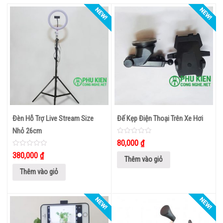
CÁP CHUYỂN TÍNH HIỆU
HDMI KHÔNG DÂY
THIẾT
BỊ
LƯU
TRỮ
USB – THẺ NHỚ
Đèn Hỗ Trợ Live Stream Size
Đế Kẹp Điện Thoại Trên Xe Hơi
Nhỏ 26cm
Ổ CỨNG LƯU TRỮ
0
80,000
₫
out
of
0
380,000
₫
THIẾT
5
out
Thêm vào giỏ
of
BỊ
5
Thêm vào giỏ
CÔNG
NGHỆ
CAMERA GIÁM SÁT