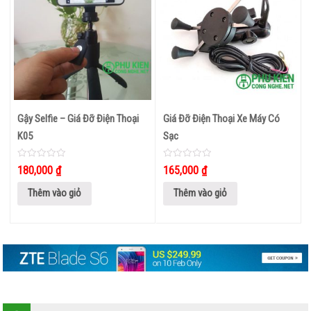
BOX ANDROID TIVI
PHỤ
KIỆN
KHÁC
Gậy Selfie – Giá Đỡ Điện Thoại
Giá Đỡ Điện Thoại Xe Máy Có
K05
Sạc
0
0
180,000
₫
165,000
₫
out
out
of
of
5
5
Thêm vào giỏ
Thêm vào giỏ