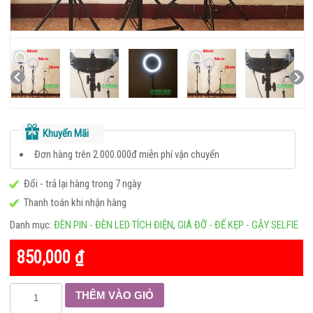
LED
TÍCH
ĐIỆN
LOA
DI
ĐỘNG
–
Khuyến Mãi
BLUETOOTH
Đơn hàng trên 2.000.000đ miễn phí vận chuyển
TAI
Đổi - trả lại hàng trong 7 ngày
NGHE
Thanh toán khi nhận hàng
–
Danh mục:
ĐÈN PIN - ĐÈN LED TÍCH ĐIỆN
,
GIÁ ĐỠ - ĐẾ KẸP - GẬY SELFIE
HEADPHONE
850,000
₫
TAI NGHE BLUETOOTH
Số
TAI NGHE ĐIỆN THOẠI
THÊM VÀO GIỎ
lượng