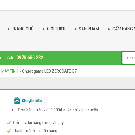
TRANG CHỦ
GIỚI THIỆU
SẢN PHẨM
CẨM NANG 
Produc
ne - Zalo:
0973 636 232
search
 MÁY TÍNH
»
Chuột game LED ZERODATE G7
Khuyến Mãi
Đơn hàng trên 2.000.000đ miễn phí vận chuyển
Đổi - trả lại hàng trong 7 ngày
Thanh toán khi nhận hàng