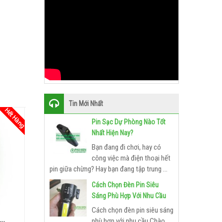
Tin Mới Nhất
Pin Sạc Dự Phòng Nào Tốt
Nhất Hiện Nay?
Bạn đang đi chơi, hay có
công việc mà điện thoại hết
pin giữa chừng? Hay bạn đang tập trung ...
Cách Chọn Đèn Pin Siêu
Sáng Phù Hợp Với Nhu Cầu
Cách chọn đèn pin siêu sáng
phù hợp với nhu cầu Chào