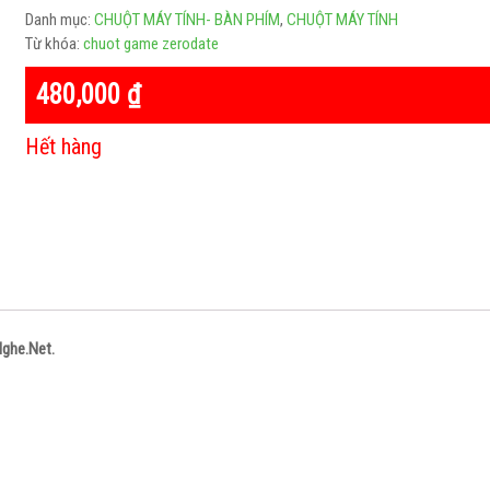
Danh mục:
CHUỘT MÁY TÍNH- BÀN PHÍM
,
CHUỘT MÁY TÍNH
Từ khóa:
chuot game zerodate
480,000
₫
Hết hàng
Loa Bluetooth WS 1829 Âm Thanh Cực
Loa Bluetooth Mini Kimiso 
Đỉnh
0
250,000
₫
280,000
₫
out
0
195,000
₫
of
out
5
of
5
ghe.Net.