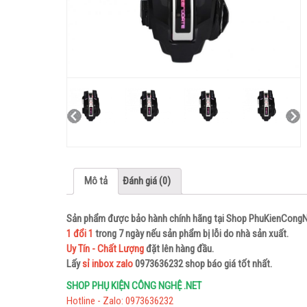
 Soundlink K821L
Loa Nghe Nhạc Bluetooth E15
0
285,000
₫
out
of
5
Mô tả
Đánh giá (0)
Sản phẩm được bảo hành chính hãng tại Shop PhuKienCongN
1 đổi 1
trong 7 ngày nếu sản phẩm bị lỗi do nhà sản xuất.
Uy Tín - Chất Lượng
đặt lên hàng đầu.
Lấy
sỉ inbox zalo
0973636232 shop báo giá tốt nhất.
SHOP PHỤ KIỆN CÔNG NGHỆ .NET
Hotline - Zalo: 0973636232