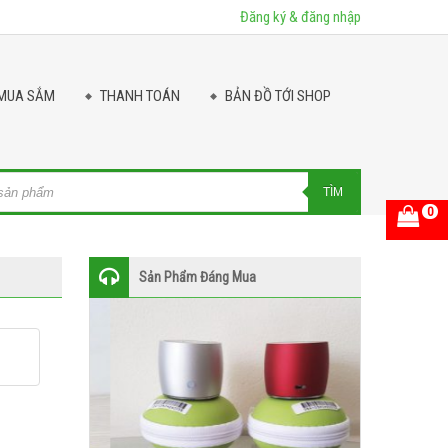
Đăng ký & đăng nhập
MUA SẮM
THANH TOÁN
BẢN ĐỒ TỚI SHOP
ts
TÌM
0
Sản Phẩm Đáng Mua