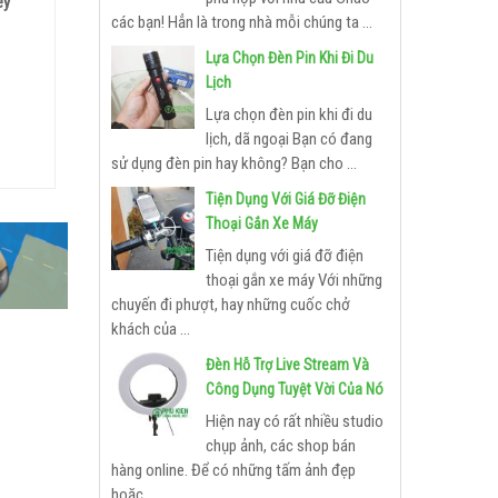
ey
các bạn! Hẳn là trong nhà mỗi chúng ta ...
Lựa Chọn Đèn Pin Khi Đi Du
Lịch
Lựa chọn đèn pin khi đi du
lịch, dã ngoại Bạn có đang
sử dụng đèn pin hay không? Bạn cho ...
Tiện Dụng Với Giá Đỡ Điện
Thoại Gắn Xe Máy
Tiện dụng với giá đỡ điện
thoại gắn xe máy Với những
chuyến đi phượt, hay những cuốc chở
khách của ...
Đèn Hỗ Trợ Live Stream Và
Công Dụng Tuyệt Vời Của Nó
Hiện nay có rất nhiều studio
chụp ảnh, các shop bán
hàng online. Để có những tấm ảnh đẹp
hoặc ...