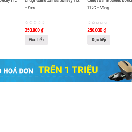
onkey 112
Chuột Game James Donkey 112
Chuột Game James Donk
– Đen
112C – Vàng
0
0
250,000
₫
250,000
₫
out
out
of
of
5
5
Đọc tiếp
Đọc tiếp