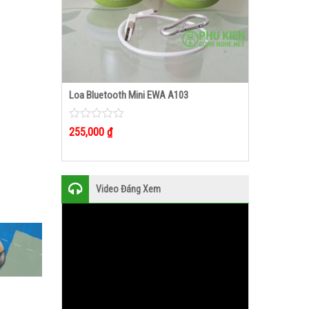
KMS603
Loa Bluetooth Mini EWA A103
Loa Bluetoot
0
0
255,000
₫
265,000
₫
out
out
of
of
5
5
Video Đáng Xem