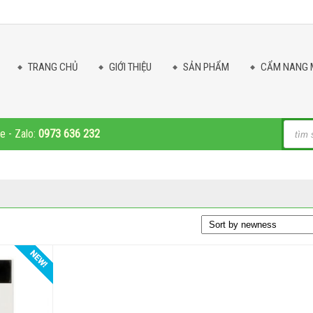
TRANG CHỦ
GIỚI THIỆU
SẢN PHẨM
CẨM NANG 
Produc
ne - Zalo:
0973 636 232
search