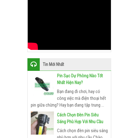
Tin Mới Nhất
Pin Sạc Dự Phòng Nào Tốt
Nhất Hiện Nay?
Bạn đang đi chơi, hay có
công việc mà điện thoại hết
pin giữa chừng? Hay bạn đang tập trung ...
Cách Chọn Đèn Pin Siêu
Sáng Phù Hợp Với Nhu Cầu
Cách chọn đèn pin siêu sáng
phù hợp với nhu cầu Chào