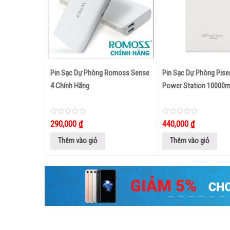
 Soundlink K821L
Loa Nghe Nhạc Bluetooth E15
Pin Sạc Dự Phòng Romoss Sense
Pin Sạc Dự Phòng Pis
4 Chính Hãng
Power Station 10000
0
285,000
₫
out
of
5
0
0
290,000
₫
440,000
₫
out
out
of
of
5
5
Thêm vào giỏ
Thêm vào giỏ