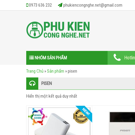
0973 636 232
phukiencongnghe.net@gmail.com
Hotli
NHÓM SẢN PHẨM
QUẠT SẠC PIN MINI
PIN SẠC DỰ PHÒNG
CÁP SẠC – DOCK SẠC
MICRO KARAOKE – THU ÂM
GIÁ ĐỠ – ĐẾ KẸP – GẬY SELFIE
ĐÈN PIN – ĐÈN LED TÍCH ĐIỆN
LOA DI ĐỘNG – BLUETOOTH
TAI NGHE – HEADPHONE
CHUỘT MÁY TÍNH – BÀN PHÍM
THIẾT BỊ MẠNG
THIẾT BỊ LƯU TRỮ
THIẾT BỊ CÔNG NGHỆ
PHỤ KIỆN KHÁC
Trang Chủ
»
Sản phẩm
»
pisen
PISEN
Hiển thị một kết quả duy nhất