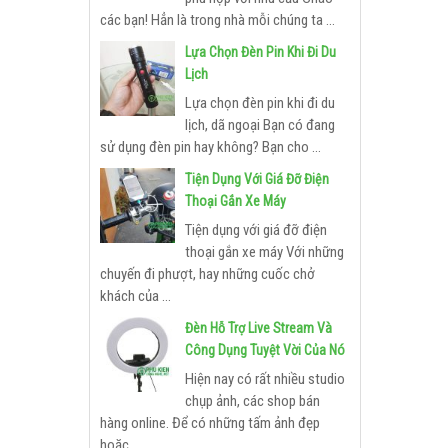
các bạn! Hẳn là trong nhà mỗi chúng ta ...
Lựa Chọn Đèn Pin Khi Đi Du
Lịch
Lựa chọn đèn pin khi đi du
lịch, dã ngoại Bạn có đang
sử dụng đèn pin hay không? Bạn cho ...
Tiện Dụng Với Giá Đỡ Điện
Thoại Gắn Xe Máy
Tiện dụng với giá đỡ điện
thoại gắn xe máy Với những
chuyến đi phượt, hay những cuốc chở
khách của ...
Đèn Hỗ Trợ Live Stream Và
Công Dụng Tuyệt Vời Của Nó
Hiện nay có rất nhiều studio
chụp ảnh, các shop bán
hàng online. Để có những tấm ảnh đẹp
hoặc ...