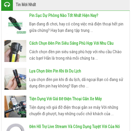
Tin Mới Nhất
CÁP CHUYỂN TÍNH HIỆU
Pin Sạc Dự Phòng Nào Tốt Nhất Hiện Nay?
HDMI KHÔNG DÂY
Bạn đang đi chơi, hay có công việc mà điện thoại hết pin
giữa chừng? Hay bạn đang tập trung ...
THIẾT
BỊ
Cách Chọn Đèn Pin Siêu Sáng Phù Hợp Với Nhu Cầu
LƯU
Cách chọn đèn pin siêu sáng phù hợp với nhu cầu Chào
TRỮ
các bạn! Hẳn là trong nhà mỗi chúng ta ...
USB – THẺ NHỚ
Lựa Chọn Đèn Pin Khi Đi Du Lịch
Lựa chọn đèn pin khi đi du lịch, dã ngoại Bạn có đang sử
Ổ CỨNG LƯU TRỮ
dụng đèn pin hay không? Bạn cho ...
THIẾT
Tiện Dụng Với Giá Đỡ Điện Thoại Gắn Xe Máy
BỊ
CÔNG
Tiện dụng với giá đỡ điện thoại gắn xe máy Với những
chuyến đi phượt, hay những cuốc chở khách của ...
NGHỆ
CAMERA GIÁM SÁT
Đèn Hỗ Trợ Live Stream Và Công Dụng Tuyệt Vời Của Nó