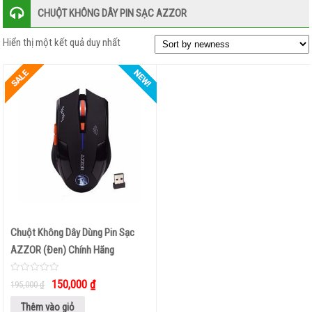
CHUỘT KHÔNG DÂY PIN SẠC AZZOR
KARAOKE
–
Hiển thị một kết quả duy nhất
THU
ÂM
GIÁ
ĐỠ
–
ĐẾ
KẸP
–
GẬY
SELFIE
Chuột Không Dây Dùng Pin Sạc
AZZOR (Đen) Chính Hãng
ĐÈN
PIN
0
150,000
₫
195,000
₫
–
out
of
5
ĐÈN
Thêm vào giỏ