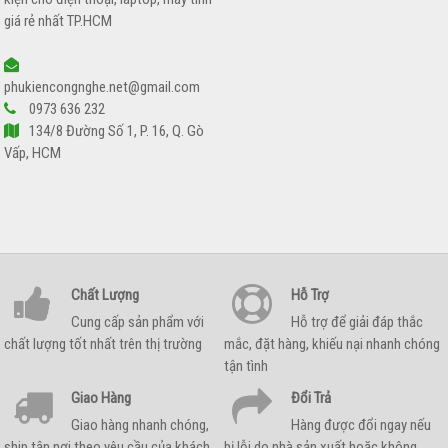
giá rẻ nhất TP.HCM
phukiencongnghe.net@gmail.com
0973 636 232
134/8 Đường Số 1, P. 16, Q. Gò
Vấp, HCM
Chất Lượng
Hỗ Trợ
Cung cấp sản phẩm với
Hỗ trợ để giải đáp thắc
chất lượng tốt nhất trên thị trường
mắc, đặt hàng, khiếu nại nhanh chóng
tận tình
Giao Hàng
Đổi Trả
Giao hàng nhanh chóng,
Hàng được đổi ngay nếu
ship tận nơi theo yêu cầu của khách
bị lỗi do nhà sản xuất hoặc không