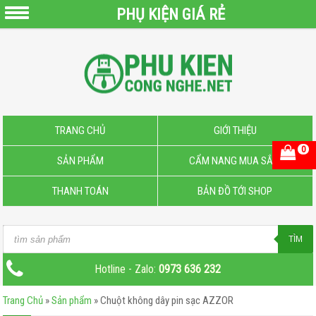
PHỤ KIỆN GIÁ RẺ
QUẠT
SẠC
PIN
MINI
PIN
TRANG CHỦ
GIỚI THIỆU
SẠC
0
SẢN PHẨM
CẨM NANG MUA SẮM
DỰ
PHÒNG
THANH TOÁN
BẢN ĐỒ TỚI SHOP
CÁP
SẠC
Products
TÌM
–
search
DOCK
Hotline - Zalo:
0973 636 232
SẠC
Trang Chủ
»
Sản phẩm
»
Chuột không dây pin sạc AZZOR
MICRO