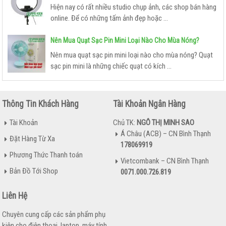
Hiện nay có rất nhiều studio chụp ảnh, các shop bán hàng
BOX ANDROID TIVI
online. Để có những tấm ảnh đẹp hoặc ...
PHỤ
Nên Mua Quạt Sạc Pin Mini Loại Nào Cho Mùa Nóng?
KIỆN
Nên mua quạt sạc pin mini loại nào cho mùa nóng? Quạt
KHÁC
sạc pin mini là những chiếc quạt có kích ...
Thông Tin Khách Hàng
Tài Khoản Ngân Hàng
Tài Khoản
Chủ TK:
NGÔ THỊ MINH SAO
Á Châu (ACB) – CN Bình Thạnh
Đặt Hàng Từ Xa
178069919
Phương Thức Thanh toán
Vietcombank – CN Bình Thạnh
Bản Đồ Tới Shop
0071.000.726.819
Liên Hệ
Chuyên cung cấp các sản phẩm phụ
kiện cho điện thoại, laptop, máy tính