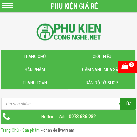
PHỤ KIỆN GIÁ RẺ
QUẠT
SẠC
PIN
MINI
PIN
TRANG CHỦ
GIỚI THIỆU
SẠC
0
SẢN PHẨM
CẨM NANG MUA SẮM
DỰ
PHÒNG
THANH TOÁN
BẢN ĐỒ TỚI SHOP
CÁP
SẠC
Products
TÌM
–
search
DOCK
Hotline - Zalo:
0973 636 232
SẠC
Trang Chủ
»
Sản phẩm
»
chan de livetream
MICRO