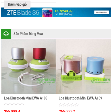
of
5
Thêm vào giỏ
LED
TÍCH
ĐIỆN
LOA
Sản Phẩm Đáng Mua
DI
ĐỘNG
–
BLUETOOTH
TAI
NGHE
–
HEADPHONE
TAI NGHE BLUETOOTH
Loa Bluetooth Mini EWA A103
Loa Bluetooth Mini EWA A109
TAI NGHE ĐIỆN THOẠI
0
0
255,000
₫
265,000
₫