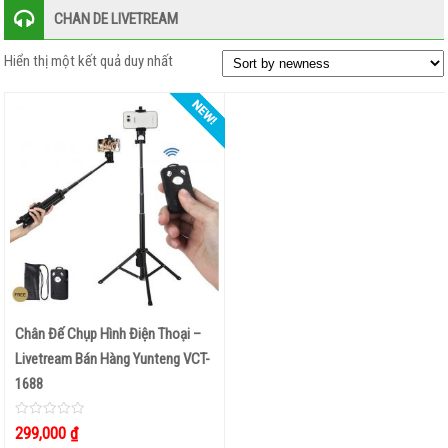
CHAN DE LIVETREAM
KARAOKE
–
Hiển thị một kết quả duy nhất
THU
ÂM
GIÁ
ĐỠ
–
ĐẾ
KẸP
–
GẬY
SELFIE
Chân Đế Chụp Hình Điện Thoại –
Livetream Bán Hàng Yunteng VCT-
ĐÈN
1688
PIN
–
0
299,000
₫
out
ĐÈN