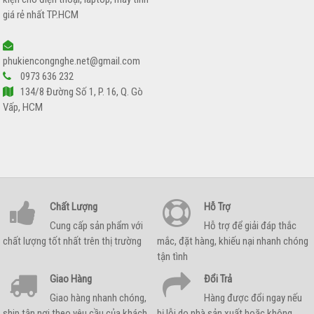
giá rẻ nhất TP.HCM
phukiencongnghe.net@gmail.com
0973 636 232
134/8 Đường Số 1, P. 16, Q. Gò
Vấp, HCM
Chất Lượng
Hỗ Trợ
Cung cấp sản phẩm với
Hỗ trợ để giải đáp thắc
chất lượng tốt nhất trên thị trường
mắc, đặt hàng, khiếu nại nhanh chóng
tận tình
Giao Hàng
Đổi Trả
Giao hàng nhanh chóng,
Hàng được đổi ngay nếu
ship tận nơi theo yêu cầu của khách
bị lỗi do nhà sản xuất hoặc không