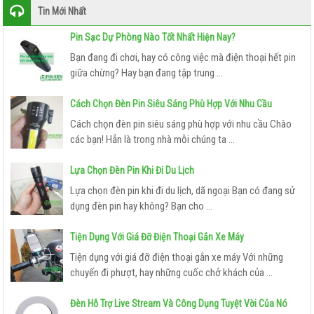
Tin Mới Nhất
CÁP CHUYỂN TÍNH HIỆU
Pin Sạc Dự Phòng Nào Tốt Nhất Hiện Nay?
HDMI KHÔNG DÂY
Bạn đang đi chơi, hay có công việc mà điện thoại hết pin
giữa chừng? Hay bạn đang tập trung ...
THIẾT
BỊ
Cách Chọn Đèn Pin Siêu Sáng Phù Hợp Với Nhu Cầu
LƯU
Cách chọn đèn pin siêu sáng phù hợp với nhu cầu Chào
TRỮ
các bạn! Hẳn là trong nhà mỗi chúng ta ...
USB – THẺ NHỚ
Lựa Chọn Đèn Pin Khi Đi Du Lịch
Lựa chọn đèn pin khi đi du lịch, dã ngoại Bạn có đang sử
Ổ CỨNG LƯU TRỮ
dụng đèn pin hay không? Bạn cho ...
THIẾT
Tiện Dụng Với Giá Đỡ Điện Thoại Gắn Xe Máy
BỊ
CÔNG
Tiện dụng với giá đỡ điện thoại gắn xe máy Với những
chuyến đi phượt, hay những cuốc chở khách của ...
NGHỆ
CAMERA GIÁM SÁT
Đèn Hỗ Trợ Live Stream Và Công Dụng Tuyệt Vời Của Nó