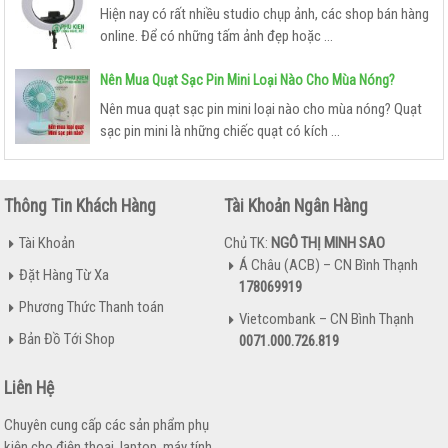
Hiện nay có rất nhiều studio chụp ảnh, các shop bán hàng
BOX ANDROID TIVI
online. Để có những tấm ảnh đẹp hoặc ...
PHỤ
Nên Mua Quạt Sạc Pin Mini Loại Nào Cho Mùa Nóng?
KIỆN
Nên mua quạt sạc pin mini loại nào cho mùa nóng? Quạt
KHÁC
sạc pin mini là những chiếc quạt có kích ...
Thông Tin Khách Hàng
Tài Khoản Ngân Hàng
Tài Khoản
Chủ TK:
NGÔ THỊ MINH SAO
Á Châu (ACB) – CN Bình Thạnh
Đặt Hàng Từ Xa
178069919
Phương Thức Thanh toán
Vietcombank – CN Bình Thạnh
Bản Đồ Tới Shop
0071.000.726.819
Liên Hệ
Chuyên cung cấp các sản phẩm phụ
kiện cho điện thoại, laptop, máy tính