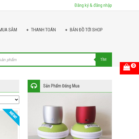
Đăng ký & đăng nhập
MUA SẮM
THANH TOÁN
BẢN ĐỒ TỚI SHOP
ts
TÌM
0
Sản Phẩm Đáng Mua