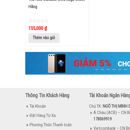
Hãng
0
155,000
₫
out
of
5
Thêm vào giỏ
Thông Tin Khách Hàng
Tài Khoản Ngân Hàn
Tài Khoản
Chủ TK:
NGÔ THỊ MINH 
Á Châu (ACB) – CN B
Đặt Hàng Từ Xa
178069919
Phương Thức Thanh toán
Vietcombank – CN Bì