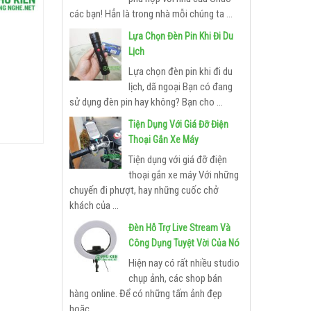
các bạn! Hẳn là trong nhà mỗi chúng ta ...
1
Lựa Chọn Đèn Pin Khi Đi Du
Lịch
Lựa chọn đèn pin khi đi du
lịch, dã ngoại Bạn có đang
sử dụng đèn pin hay không? Bạn cho ...
Tiện Dụng Với Giá Đỡ Điện
Thoại Gắn Xe Máy
Tiện dụng với giá đỡ điện
thoại gắn xe máy Với những
chuyến đi phượt, hay những cuốc chở
khách của ...
Đèn Hỗ Trợ Live Stream Và
Công Dụng Tuyệt Vời Của Nó
Hiện nay có rất nhiều studio
chụp ảnh, các shop bán
hàng online. Để có những tấm ảnh đẹp
hoặc ...