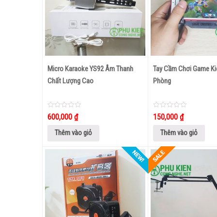
 Soundlink K821L
Loa Nghe Nhạc Bluetooth E15
Micro Karaoke YS92 Âm Thanh
Tay Cầm Chơi Game K
Chất Lượng Cao
Phòng
0
285,000
₫
out
of
5
0
0
600,000
₫
150,000
₫
out
out
of
of
5
5
Thêm vào giỏ
Thêm vào giỏ