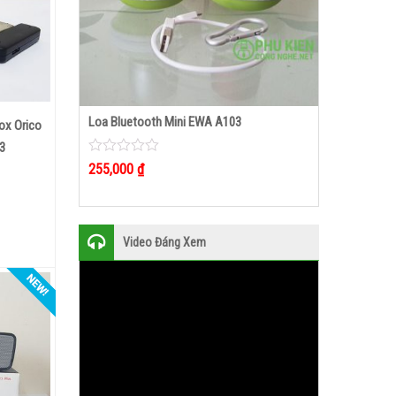
KMS603
Loa Bluetooth Mini EWA A103
Loa Bluetoot
ox Orico
U3
0
0
255,000
₫
265,000
₫
out
out
of
of
5
5
Video Đáng Xem