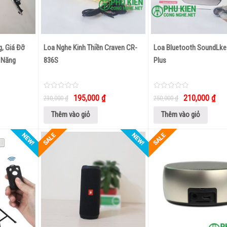
g, Giá Đỡ
Loa Nghe Kinh Thiền Craven CR-
Loa Bluetooth SoundLke
 Năng
836S
Plus
0
0
195,000
₫
210,000
₫
230,000
₫
250,000
₫
out
out
of
of
5
5
Thêm vào giỏ
Thêm vào giỏ