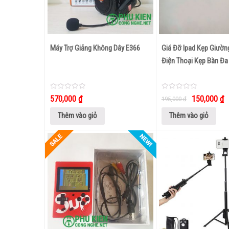
Máy Trợ Giảng Không Dây E366
Giá Đỡ Ipad Kẹp Giườn
Điện Thoại Kẹp Bàn Đa
0
0
570,000
₫
150,000
₫
195,000
₫
out
out
of
of
5
5
Thêm vào giỏ
Thêm vào giỏ