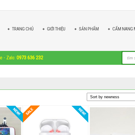
TRANG CHỦ
GIỚI THIỆU
SẢN PHẨM
CẨM NANG 
Produc
ne - Zalo:
0973 636 232
search