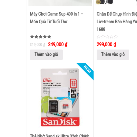
Máy Chơi Game Sup 400 In 1 –
Chân Đế Chụp Hình Điệ
Món Quà Từ Tuổi Thơ
Livetream Bán Hàng Yu
1688
Được xếp
0
249,000
₫
299,000
₫
319,000
₫
hạng
out
5.00
of
5 sao
5
Thêm vào giỏ
Thêm vào giỏ
Thẻ Nhớ Sandisk Ultra 32gb Chính