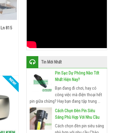
 Ln 815
Tin Mới Nhất
Pin Sạc Dự Phòng Nào Tốt
Nhất Hiện Nay?
Bạn đang đi chơi, hay có
công việc mà điện thoại hết
pin giữa chừng? Hay bạn đang tập trung ...
Cách Chọn Đèn Pin Siêu
Sáng Phù Hợp Với Nhu Cầu
Cách chọn đèn pin siêu sáng
phù hợp với nhu cầu Chào