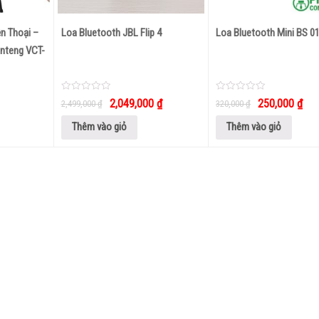
n Thoại –
Loa Bluetooth JBL Flip 4
Loa Bluetooth Mini BS 0
nteng VCT-
0
0
2,049,000
₫
250,000
₫
2,499,000
₫
320,000
₫
out
out
of
of
5
5
Thêm vào giỏ
Thêm vào giỏ